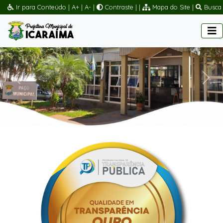
Ir para Conteúdo
|
A+
|
A-
|
Contraste
|
|
Mapa do Site
|
Busca
Previous
Next