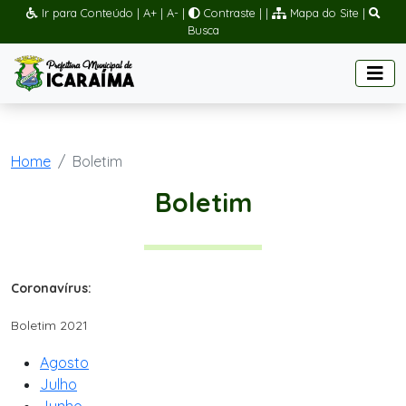
Ir para Conteúdo
|
A+
|
A-
|
Contraste
|
|
Mapa do Site
|
Busca
Home
Boletim
Boletim
Coronavírus:
Boletim 2021
Agosto
Julho