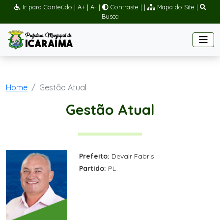
Ir para Conteúdo
|
A+
|
A-
|
Contraste
|
|
Mapa do Site
|
Busca
Home
Gestão Atual
Gestão Atual
Prefeito:
Devair Fabris
Partido:
PL