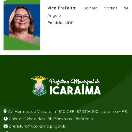
Vice-Prefeita:
Ocineia Martins de
Angelo
Partido:
MDB
Av. Hermes de Vissoto, nº 810 CEP: 87.530-000, Icaraíma - PR
08hr às 12hr e das 13hr30min às 17hr30min
prefeitura@icaraima.pr.gov.br